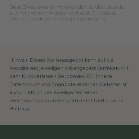
Diese Zwischenseite informiert dich darüber, dass du
zu einer externen Website wechselst. So weißt du
jederzeit, wo du deine Bewerbung einreichst.
Hinweis: Dieses Stellenangebot kann auf die
Website des jeweiligen Arbeitgebers verlinken. Mit
dem Klick verlassen Sie jobmeo. Für Inhalte,
Datenschutz und Angebote externer Websites ist
ausschließlich der jeweilige Betreiber
verantwortlich. jobmeo übernimmt hierfür keine
Haftung.