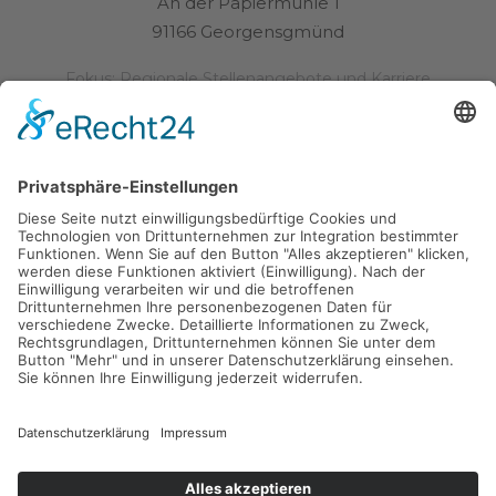
An der Papiermühle 1
91166 Georgensgmünd
Fokus: Regionale Stellenangebote und Karriere
Für Arbeitgeber
jobmeo
Am Geißleitenbuck 8
91166 Georgensgmünd
Fokus: Recruiting, Arbeitgebermarketing und
Personalgewinnung
Kontakt
(c) jobmeo. Alle Rechte vorbehalten.