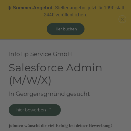
☀️ Sommer-Angebot:
Stellenangebot jetzt für 199€ statt
Zum Hauptinhalt springen
Menü
244€
veröffentlichen.
×
Hier buchen
InfoTip Service GmbH
Salesforce Admin
(M/W/X)
In Georgensgmünd gesucht
hier bewerben
jobmeo wünscht dir viel Erfolg bei deiner Bewerbung!